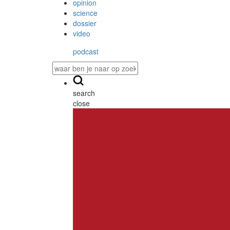
opinion
science
dossier
video
podcast
search
close