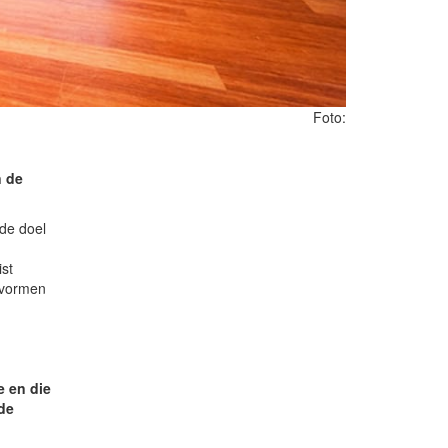
Foto:
n de
de doel
st
jsvormen
e en die
de