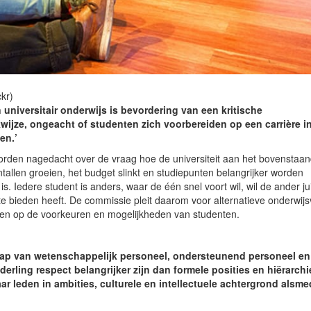
ckr)
universitair onderwijs is bevordering van een kritische
ijze, ongeacht of studenten zich voorbereiden op een carrière i
en.’
rden nagedacht over de vraag hoe de universiteit aan het bovenstaan
tallen groeien, het budget slinkt en studiepunten belangrijker worden
. Iedere student is anders, waar de één snel voort wil, wil de ander jui
 te bieden heeft. De commissie pleit daarom voor alternatieve onderwi
iten op de voorkeuren en mogelijkheden van studenten.
chap van wetenschappelijk personeel, ondersteunend personeel en
rling respect belangrijker zijn dan formele posities en hiërarchi
ar leden in ambities, culturele en intellectuele achtergrond alsme