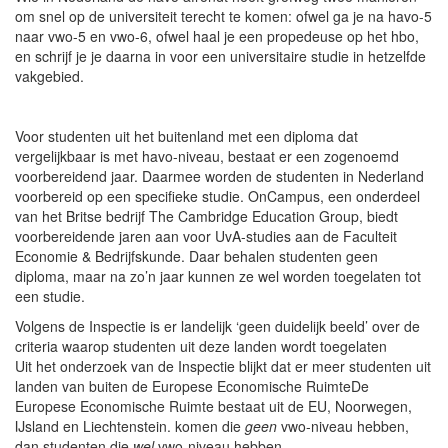
om snel op de universiteit terecht te komen: ofwel ga je na havo-5
naar vwo-5 en vwo-6, ofwel haal je een propedeuse op het hbo,
en schrijf je je daarna in voor een universitaire studie in hetzelfde
vakgebied.
Voor studenten uit het buitenland met een diploma dat
vergelijkbaar is met havo-niveau, bestaat er een zogenoemd
voorbereidend jaar. Daarmee worden de studenten in Nederland
voorbereid op een specifieke studie. OnCampus, een onderdeel
van het Britse bedrijf The Cambridge Education Group, biedt
voorbereidende jaren aan voor UvA-studies aan de Faculteit
Economie & Bedrijfskunde. Daar behalen studenten geen
diploma, maar na zo’n jaar kunnen ze wel worden toegelaten tot
een studie.
Volgens de Inspectie is er landelijk ‘geen duidelijk beeld’ over de
criteria waarop studenten uit deze landen wordt toegelaten
Uit het onderzoek van de Inspectie blijkt dat er meer studenten uit
landen van buiten de
Europese Economische Ruimte
De
Europese Economische Ruimte bestaat uit de EU, Noorwegen,
IJsland en Liechtenstein.
komen die
geen
vwo-niveau hebben,
dan studenten die
wel
vwo-niveau hebben.