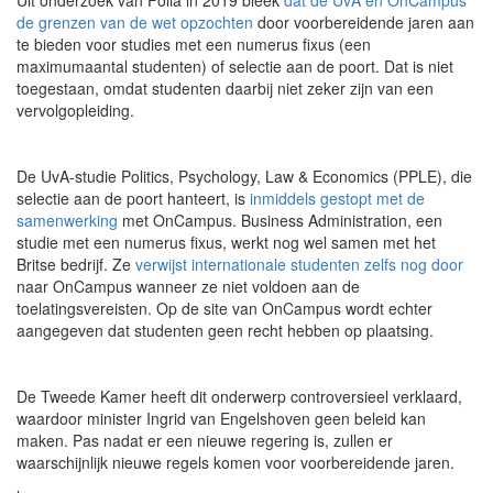
Uit onderzoek van Folia in 2019 bleek
dat de UvA en OnCampus
de grenzen van de wet opzochten
door voorbereidende jaren aan
te bieden voor studies met een numerus fixus (een
maximumaantal studenten) of selectie aan de poort. Dat is niet
toegestaan, omdat studenten daarbij niet zeker zijn van een
vervolgopleiding.
De UvA-studie Politics, Psychology, Law & Economics (PPLE), die
selectie aan de poort hanteert, is
inmiddels gestopt met de
samenwerking
met OnCampus. Business Administration, een
studie met een numerus fixus, werkt nog wel samen met het
Britse bedrijf. Ze
verwijst internationale studenten zelfs nog door
naar OnCampus wanneer ze niet voldoen aan de
toelatingsvereisten. Op de site van OnCampus wordt echter
aangegeven dat studenten geen recht hebben op plaatsing.
De Tweede Kamer heeft dit onderwerp controversieel verklaard,
waardoor minister Ingrid van Engelshoven geen beleid kan
maken. Pas nadat er een nieuwe regering is, zullen er
waarschijnlijk nieuwe regels komen voor voorbereidende jaren.