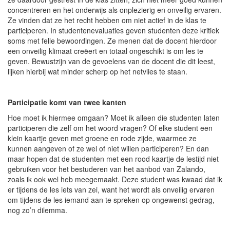
concentreren en het onderwijs als onplezierig en onveilig ervaren.
Ze vinden dat ze het recht hebben om niet actief in de klas te
participeren. In studentenevaluaties geven studenten deze kritiek
soms met felle bewoordingen. Ze menen dat de docent hierdoor
een onveilig klimaat creëert en totaal ongeschikt is om les te
geven. Bewustzijn van de gevoelens van de docent die dit leest,
lijken hierbij wat minder scherp op het netvlies te staan.
Participatie komt van twee kanten
Hoe moet ik hiermee omgaan? Moet ik alleen die studenten laten
participeren die zelf om het woord vragen? Of elke student een
klein kaartje geven met groene en rode zijde, waarmee ze
kunnen aangeven of ze wel of niet willen participeren? En dan
maar hopen dat de studenten met een rood kaartje de lestijd niet
gebruiken voor het bestuderen van het aanbod van Zalando,
zoals ik ook wel heb meegemaakt. Deze student was kwaad dat ik
er tijdens de les iets van zei, want het wordt als onveilig ervaren
om tijdens de les iemand aan te spreken op ongewenst gedrag,
nog zo’n dilemma.