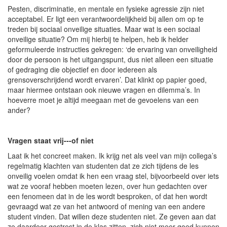
Pesten, discriminatie, en mentale en fysieke agressie zijn niet
acceptabel. Er ligt een verantwoordelijkheid bij allen om op te
treden bij sociaal onveilige situaties. Maar wat is een sociaal
onveilige situatie? Om mij hierbij te helpen, heb ik helder
geformuleerde instructies gekregen: ‘de ervaring van onveiligheid
door de persoon is het uitgangspunt, dus niet alleen een situatie
of gedraging die objectief en door iedereen als
grensoverschrijdend wordt ervaren’. Dat klinkt op papier goed,
maar hiermee ontstaan ook nieuwe vragen en dilemma’s. In
hoeverre moet je altijd meegaan met de gevoelens van een
ander?
Vragen staat vrij---of niet
Laat ik het concreet maken. Ik krijg net als veel van mijn collega’s
regelmatig klachten van studenten dat ze zich tijdens de les
onveilig voelen omdat ik hen een vraag stel, bijvoorbeeld over iets
wat ze vooraf hebben moeten lezen, over hun gedachten over
een fenomeen dat in de les wordt besproken, of dat hen wordt
gevraagd wat ze van het antwoord of mening van een andere
student vinden. Dat willen deze studenten niet. Ze geven aan dat
ze daardoor gestrest in de klas zitten, zich niet meer goed kunnen