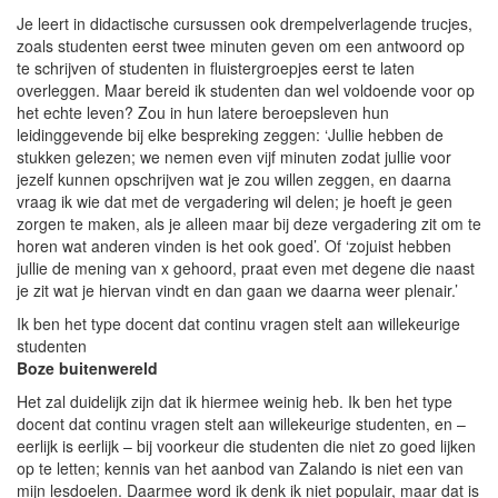
Je leert in didactische cursussen ook drempelverlagende trucjes,
zoals studenten eerst twee minuten geven om een antwoord op
te schrijven of studenten in fluistergroepjes eerst te laten
overleggen. Maar bereid ik studenten dan wel voldoende voor op
het echte leven? Zou in hun latere beroepsleven hun
leidinggevende bij elke bespreking zeggen: ‘Jullie hebben de
stukken gelezen; we nemen even vijf minuten zodat jullie voor
jezelf kunnen opschrijven wat je zou willen zeggen, en daarna
vraag ik wie dat met de vergadering wil delen; je hoeft je geen
zorgen te maken, als je alleen maar bij deze vergadering zit om te
horen wat anderen vinden is het ook goed’. Of ‘zojuist hebben
jullie de mening van x gehoord, praat even met degene die naast
je zit wat je hiervan vindt en dan gaan we daarna weer plenair.’
Ik ben het type docent dat continu vragen stelt aan willekeurige
studenten
Boze buitenwereld
Het zal duidelijk zijn dat ik hiermee weinig heb. Ik ben het type
docent dat continu vragen stelt aan willekeurige studenten, en –
eerlijk is eerlijk – bij voorkeur die studenten die niet zo goed lijken
op te letten; kennis van het aanbod van Zalando is niet een van
mijn lesdoelen. Daarmee word ik denk ik niet populair, maar dat is