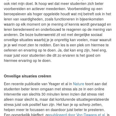
ook niet mijn doel. Ik hoop wel dat meer studenten zich beter
voorbereiden en actiever meedenken. Voorbereiding op een
beroepsleven als hoger opgeleide houdt wat mij betreft ook in het
leren van vaardigheden, zoals functioneren in bijeenkomsten
waarin op elk moment om je mening of kennis wordt gevraagd en
leren beredeneerd en onderbouwd te reageren op de mening van
anderen. De boze buitenwereld zit vol met dergelijke sociaal
onveilige situaties waarbij je je onprettig kan voelen, maar waaruit
je je wel moet zien te redden. Een les is een plek om hiermee te
oefenen en ervaring op te doen. Ja, dat kan eng zijn, heel eng,
maar juist voor studenten die dit zo ervaren is het goed om
hiermee ervaring op te doen.
Onveilige situaties creëren
Een recente publicatie van Yeager et al in
Nature
toont aan dat
studenten beter leren omgaan met stress als ze in een online
interventie van slechts 30 minuten leren inzien dat stress niet
alleen maar slecht is, maar dat kortdurende situatiegerelateerde
stress juist ook positief kan zijn. Het kan je op scherp zetten,
helpen meer te focussen en daardoor juist beter te presteren.
Een opmerkelijk bijeffect, g
epubliceerd door Von Dawans et al
. is